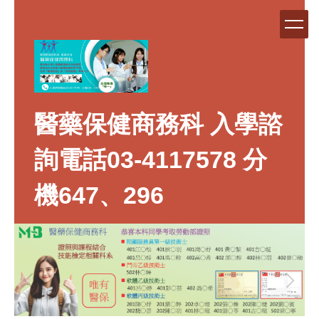
跳
到
主
要
內
容
區
醫藥保健商務科 入學諮
詢電話03-4117578 分
機647、296