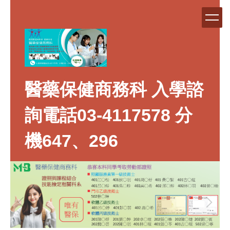
跳
到
主
要
內
容
區
醫藥保健商務科 入學諮
詢電話03-4117578 分
機647、296