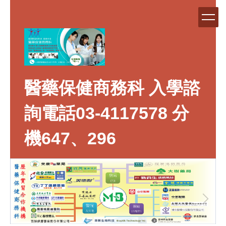
跳
到
主
要
內
容
區
醫藥保健商務科 入學諮
詢電話03-4117578 分
機647、296